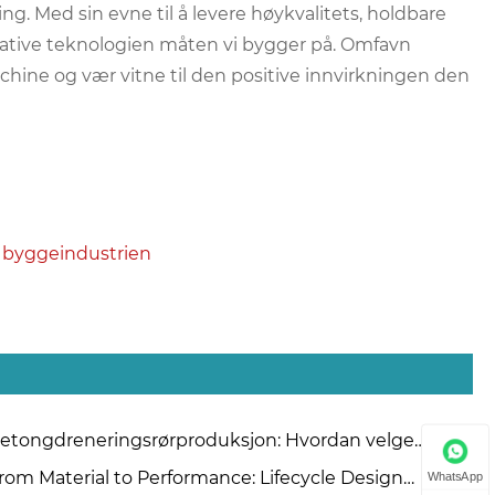
ng. Med sin evne til å levere høykvalitets, holdbare
vative teknologien måten vi bygger på. Omfavn
ine og vær vitne til den positive innvirkningen den
i byggeindustrien
etongdreneringsrørproduksjon: Hvordan velge
llom ekstruderings- og rulleopphengsmetoder?
rom Material to Performance: Lifecycle Design
WhatsApp