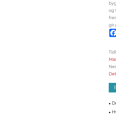
byg
og 
fre
gir
Tidl
Mas
Nes
Det
D
Blo
H