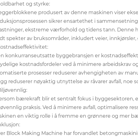
Holdbarhet og styrke:
eggerblokkene produsert av denne maskinen viser eksep
duksjonsprosessen sikrer ensartethet i sammensetningen
astninger, ekstreme værforhold og tidens tann. Denne hol
dt spekter av bruksområder, inkludert veier, innkjørsler
Kostnadseffektivitet:
en konkurranseutsatte byggebransjen er kostnadseffekt
ydelige kostnadsfordeler ved å minimere arbeidskrav og
omatiserte prosesser reduserer avhengigheten av manuelt
legg reduserer nøyaktig utnyttelse av råvarer avfall, noe s
Miljøvennlig:
ersom bærekraft blir et sentralt fokus i byggesektoren,
jøvennlig praksis. Ved å minimere avfall, optimalisere re
kinen en viktig rolle i å fremme en grønnere og mer bær
klusjon:
er Block Making Machine har forvandlet betongmaskinind