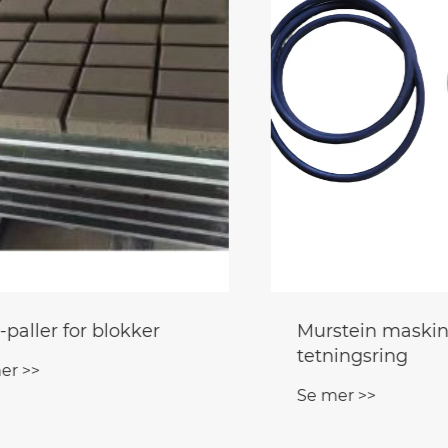
 for å lage betong
Kantstein
losser
produksjonsmaski
>>
Se mer >>