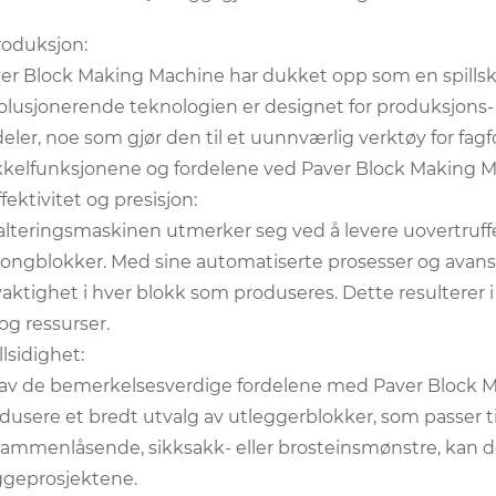
roduksjon:
er Block Making Machine har dukket opp som en spillsk
olusjonerende teknologien er designet for produksjons- 
deler, noe som gjør den til et uunnværlig verktøy for fagfol
kelfunksjonene og fordelene ved Paver Block Making Ma
Effektivitet og presisjon:
alteringsmaskinen utmerker seg ved å levere uovertruffe
ongblokker. Med sine automatiserte prosesser og avanser
aktighet i hver blokk som produseres. Dette resulterer i
 og ressurser.
llsidighet:
av de bemerkelsesverdige fordelene med Paver Block Ma
dusere et bredt utvalg av utleggerblokker, som passer til
sammenlåsende, sikksakk- eller brosteinsmønstre, kan d
geprosjektene.