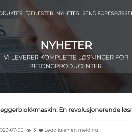
ODUKTER
TJENESTER
NYHETER
SEND FORESPØRSE
NYHETER
VI LEVERER KOMPLETTE LØSNINGER FOR
BETONGPRODUCENTER.
leggerblokkmaskin: En revolusjonerende løs
023-07-09
3
Legg igjen en melding