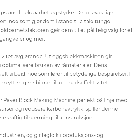
sjonell holdbarhet og styrke. Den nøyaktige
, noe som gjør dem i stand til å tåle tunge
dbarhetsfaktoren gjør dem til et pålitelig valg for et
, gangveier og mer.
ivitet avgjørende. Utleggsblokkmaskinen gir
 optimalisere bruken av råmaterialer. Dens
 arbeid, noe som fører til betydelige besparelser. I
om ytterligere bidrar til kostnadseffektivitet.
 er Paver Block Making Machine perfekt på linje med
ssurser og redusere karbonavtrykk, spiller denne
ekraftig tilnærming til konstruksjon.
ustrien, og gir fagfolk i produksjons- og