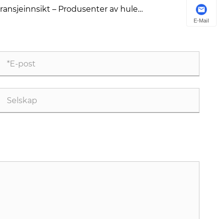
inciples for High-Quality Concrete Steel Moulds
ransjeinnsikt – Produsenter av hule
tongblokkformer Kina
E-Mail