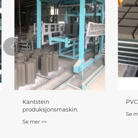

Maskinutstyr for
Maskin
betongblokk
byggek
Se mer >>
Se mer 