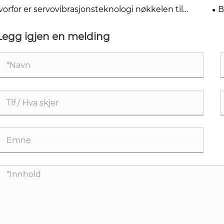
mmateriale direkte
Pr
orfor er servovibrasjonsteknologi nøkkelen til
B
ongblokkproduksjon?
be
Legg igjen en melding