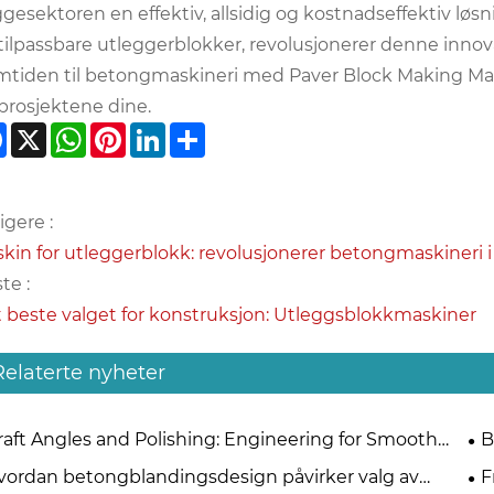
gesektoren en effektiv, allsidig og kostnadseffektiv løsni
tilpassbare utleggerblokker, revolusjonerer denne inno
mtiden til betongmaskineri med Paver Block Making Mach
 prosjektene dine.
Facebook
X
WhatsApp
Pinterest
LinkedIn
Share
igere :
kin for utleggerblokk: revolusjonerer betongmaskineri 
te :
 beste valget for konstruksjon: Utleggsblokkmaskiner
Relaterte nyheter
raft Angles and Polishing: Engineering for Smooth
B
ck Ejection
me
vordan betongblandingsdesign påvirker valg av
F