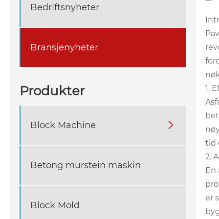
Bedriftsnyheter
Int
Pav
Bransjenyheter
rev
for
nøk
Produkter
1. 
Asf
bet
Block Machine

nøy
tid
2. A
Betong murstein maskin
En 
pro
er 
Block Mold
byg