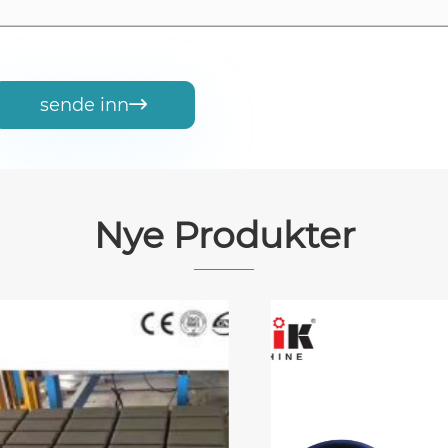
sende inn

Nye Produkter