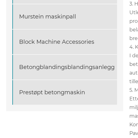
3. 
Utl
Murstein maskinpall
pro
bel
bre
Block Machine Accessories
4. 
I d
bet
Betongblandingsblandingsanlegg
aut
til
5. 
Prestøpt betongmaskin
Ett
mil
mas
Kon
Pav