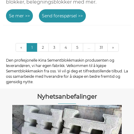
blokker, belegningsblokker med mer.
Se mer >>
Send forespørsel >>
«
1
2
3
4
5
...
31
»
Den profesjonelle Kina Sementblokkmaskin produsenten og
leverandøren, vi har egen fabrikk. Velkommen til å kjøpe
Sementblokkmaskin fra oss. Vi vil gi deg et tilfredsstillende tilbud. La
oss samarbeide med hverandre for å skape en bedre fremtid og
gjensidig nytte.
Nyhetsanbefalinger