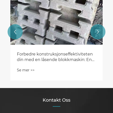


Forbedre konstruksjonseffektiviteten
din med en låsende blokkmaskin: En
Game-changer i
Se mer >>
bygningskonstruksjon
Kontakt Oss