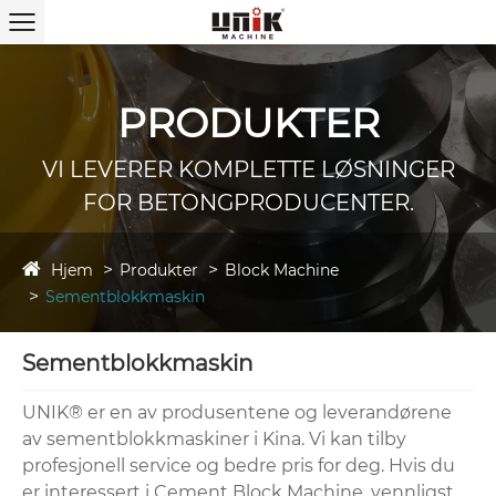
PRODUKTER
VI LEVERER KOMPLETTE LØSNINGER
FOR BETONGPRODUCENTER.
Hjem
Produkter
Block Machine
Sementblokkmaskin
Sementblokkmaskin
UNIK® er en av produsentene og leverandørene
av sementblokkmaskiner i Kina. Vi kan tilby
profesjonell service og bedre pris for deg. Hvis du
er interessert i Cement Block Machine, vennligst