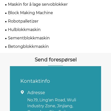
Maskin for å lage servoblokker
Block Making Machine
Robotpalletizer
Hulblokkmaskin
Sementblokkmaskin
Betongblokkmaskin
Send forespørsel
Kontaktinfo
Adresse

No.19, Ling'an Road, Wuli
Industry Zone, Jinjiang,