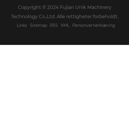
Copyright © 2024 Fujian Unik Machinery
Technology Co.,Ltd. Alle rettigheter forbeholdt.
Links
Sitemap
RSS
XML
Personvernerklæring