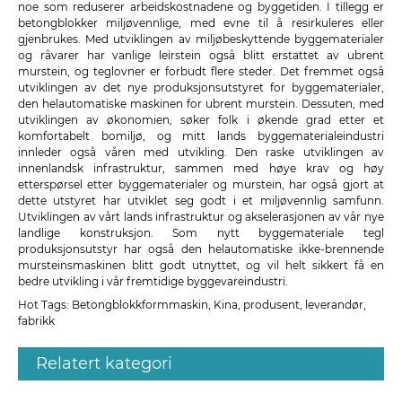
noe som reduserer arbeidskostnadene og byggetiden. I tillegg er
betongblokker miljøvennlige, med evne til å resirkuleres eller
gjenbrukes. Med utviklingen av miljøbeskyttende byggematerialer
og råvarer har vanlige leirstein også blitt erstattet av ubrent
murstein, og teglovner er forbudt flere steder. Det fremmet også
utviklingen av det nye produksjonsutstyret for byggematerialer,
den helautomatiske maskinen for ubrent murstein. Dessuten, med
utviklingen av økonomien, søker folk i økende grad etter et
komfortabelt bomiljø, og mitt lands byggematerialeindustri
innleder også våren med utvikling. Den raske utviklingen av
innenlandsk infrastruktur, sammen med høye krav og høy
etterspørsel etter byggematerialer og murstein, har også gjort at
dette utstyret har utviklet seg godt i et miljøvennlig samfunn.
Utviklingen av vårt lands infrastruktur og akselerasjonen av vår nye
landlige konstruksjon. Som nytt byggemateriale tegl
produksjonsutstyr har også den helautomatiske ikke-brennende
mursteinsmaskinen blitt godt utnyttet, og vil helt sikkert få en
bedre utvikling i vår fremtidige byggevareindustri.
Hot Tags: Betongblokkformmaskin, Kina, produsent, leverandør,
fabrikk
Relatert kategori