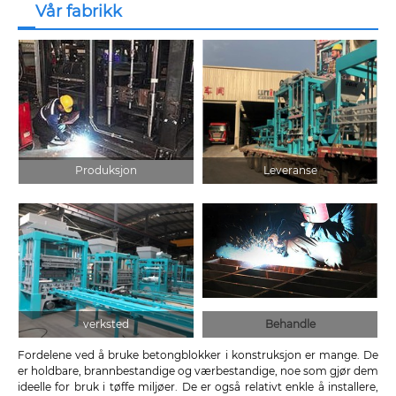
Vår fabrikk
Produksjon
Leveranse
verksted
Behandle
Fordelene ved å bruke betongblokker i konstruksjon er mange. De
er holdbare, brannbestandige og værbestandige, noe som gjør dem
ideelle for bruk i tøffe miljøer. De er også relativt enkle å installere,