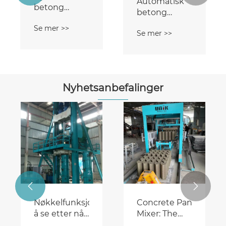
Automatisk
betong
betong
murstein
murstein
Se mer >>
Making
Se mer >>
Making
Machine
Machine
Nyhetsanbefalinger


Nøkkelfunksjoner
Concrete Pan
å se etter når
Mixer: The
du kjøper en
Ultimate