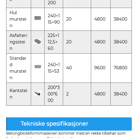
200
Hul
240×1
murstei
20
4800
38400
15×90
n
Asfalteri
225×1
ngsstei
12,5×
20
4800
38400
n
60
Standar
d
240×1
40
9600
76800
murstei
15×53
n
200*3
Kantstei
00*6
2
4800
38400
n
00
Tekniske spesifikasjoner
Betongblokkformmaskinen kommer med en rekke tilbehør som