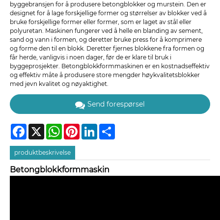
byggebransjen for å produsere betongblokker og murstein. Den er
designet for å lage forskjellige former og størrelser av blokker ved å
bruke forskjellige former eller former, som er laget av stål eller
polyuretan. Maskinen fungerer ved å helle en blanding av sement,
sand og vann i formen, og deretter bruke press for å komprimere
og forme den til en blokk. Deretter fjernes blokkene fra formen og
får herde, vanligvis i noen dager, før de er klare til bruk i
byggeprosjekter. Betongblokkformmaskinen er en kostnadseffektiv
og effektiv måte å produsere store mengder høykvalitetsblokker
med jevn kvalitet og nøyaktighet.
Send forespørsel
Facebook
X
WhatsApp
Pinterest
LinkedIn
Share
produktbeskrivelse
Betongblokkformmaskin