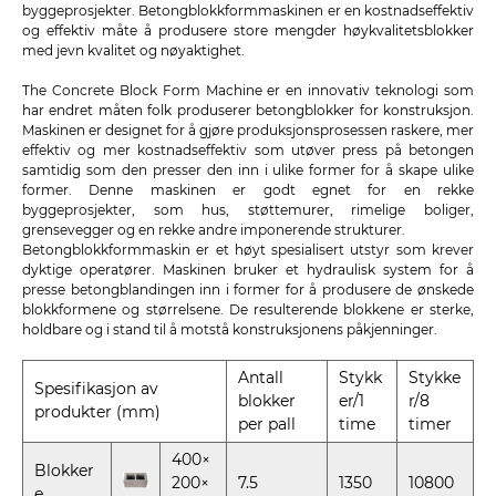
byggeprosjekter. Betongblokkformmaskinen er en kostnadseffektiv
og effektiv måte å produsere store mengder høykvalitetsblokker
med jevn kvalitet og nøyaktighet.
The Concrete Block Form Machine er en innovativ teknologi som
har endret måten folk produserer betongblokker for konstruksjon.
Maskinen er designet for å gjøre produksjonsprosessen raskere, mer
effektiv og mer kostnadseffektiv
som utøver press på betongen
samtidig som den presser den inn i ulike former for å skape ulike
former. Denne maskinen er godt egnet for en rekke
byggeprosjekter, som hus, støttemurer, rimelige boliger,
grensevegger og en rekke andre imponerende strukturer.
Betongblokkformmaskin er et høyt spesialisert utstyr som krever
dyktige operatører. Maskinen bruker et hydraulisk system for å
presse betongblandingen inn i former for å produsere de ønskede
blokkformene og størrelsene. De resulterende blokkene er sterke,
holdbare og i stand til å motstå konstruksjonens påkjenninger.
Antall
Stykk
Stykke
Spesifikasjon av
blokker
er/1
r/8
produkter (mm)
per pall
time
timer
400×
Blokker
200×
7.5
1350
10800
e