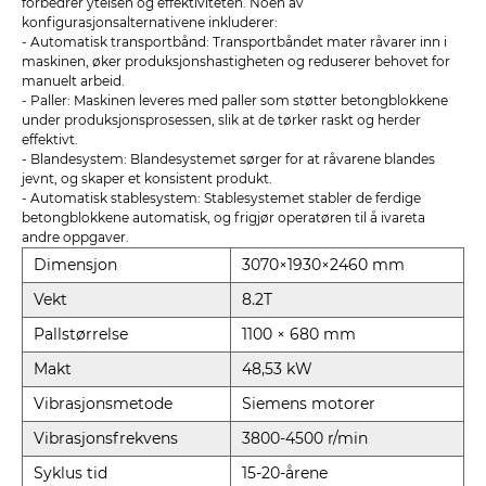
forbedrer ytelsen og effektiviteten. Noen av
konfigurasjonsalternativene inkluderer:
- Automatisk transportbånd: Transportbåndet mater råvarer inn i
maskinen, øker produksjonshastigheten og reduserer behovet for
manuelt arbeid.
- Paller: Maskinen leveres med paller som støtter betongblokkene
under produksjonsprosessen, slik at de tørker raskt og herder
effektivt.
- Blandesystem: Blandesystemet sørger for at råvarene blandes
jevnt, og skaper et konsistent produkt.
- Automatisk stablesystem: Stablesystemet stabler de ferdige
betongblokkene automatisk, og frigjør operatøren til å ivareta
andre oppgaver.
Dimensjon
3070×1930×2460 mm
Vekt
8.2T
Pallstørrelse
1100 × 680 mm
Makt
48,53 kW
Vibrasjonsmetode
Siemens motorer
Vibrasjonsfrekvens
3800-4500 r/min
Syklus tid
15-20-årene