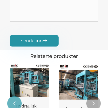
sende inn

Relaterte produkter


Hydraulisk