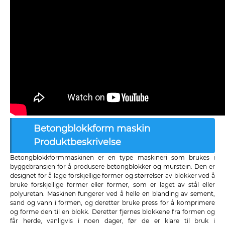
Betongblokkform maskin
Produktbeskrivelse
Betongblokkformmaskinen er en type maskineri som brukes i
byggebransjen for å produsere betongblokker og murstein. Den er
designet for å lage forskjellige former og størrelser av blokker ved å
bruke forskjellige former eller former, som er laget av stål eller
polyuretan. Maskinen fungerer ved å helle en blanding av sement,
sand og vann i formen, og deretter bruke press for å komprimere
og forme den til en blokk. Deretter fjernes blokkene fra formen og
får herde, vanligvis i noen dager, før de er klare til bruk i