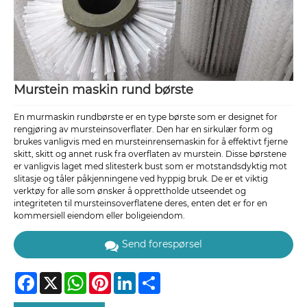
Murstein maskin rund børste
En murmaskin rundbørste er en type børste som er designet for
rengjøring av mursteinsoverflater. Den har en sirkulær form og
brukes vanligvis med en mursteinrensemaskin for å effektivt fjerne
skitt, skitt og annet rusk fra overflaten av murstein. Disse børstene
er vanligvis laget med slitesterk bust som er motstandsdyktig mot
slitasje og tåler påkjenningene ved hyppig bruk. De er et viktig
verktøy for alle som ønsker å opprettholde utseendet og
integriteten til mursteinsoverflatene deres, enten det er for en
kommersiell eiendom eller boligeiendom.
Send forespørsel
Facebook
X
WhatsApp
Pinterest
LinkedIn
Share